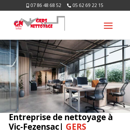
07 86 48 68 52
05 62 69 22 15


Entreprise de nettoyage à
Vic-Fezensac|
GERS