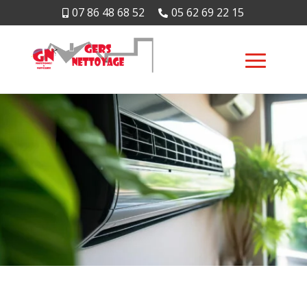
07 86 48 68 52
05 62 69 22 15

