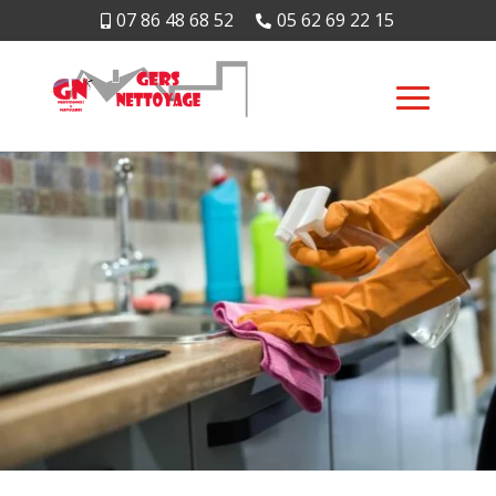
07 86 48 68 52
05 62 69 22 15

