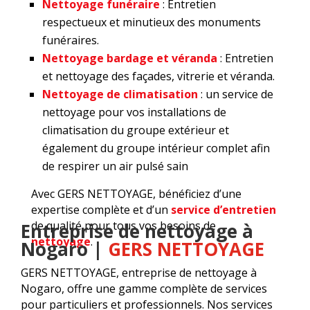
Nettoyage funéraire
: Entretien
respectueux et minutieux des monuments
funéraires.
Nettoyage bardage et véranda
: Entretien
et nettoyage des façades, vitrerie et véranda.
Nettoyage de climatisation
:
un service de
nettoyage pour vos installations de
climatisation du groupe extérieur et
également du groupe intérieur complet afin
de respirer un air pulsé sain
Avec GERS NETTOYAGE, bénéficiez d’une
expertise complète et d’un
service d’entretien
de qualité pour tous vos besoins de
Entreprise de nettoyage à
nettoyage
.
Nogaro |
GERS NETTOYAGE
GERS NETTOYAGE, entreprise de nettoyage à
Nogaro, offre une gamme complète de services
pour particuliers et professionnels. Nos services