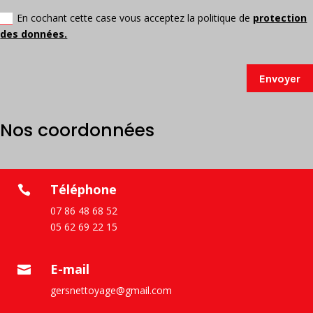
En cochant cette case vous acceptez la politique de
protection
des données.
Envoyer
Nos coordonnées
Téléphone

07 86 48 68 52
05 62 69 22 15
E-mail

gersnettoyage@gmail.com