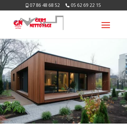
07 86 48 68 52
05 62 69 22 15

