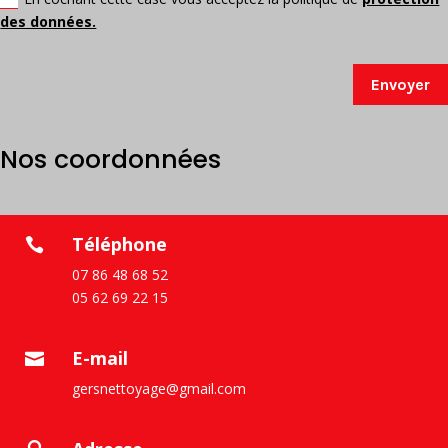
des données.
Envoyer
Nos coordonnées
Téléphone

07 86 48 68 52
05 62 69 22 15
E-mail

gersnettoyage@gmail.com