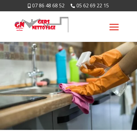
07 86 48 68 52
05 62 69 22 15

